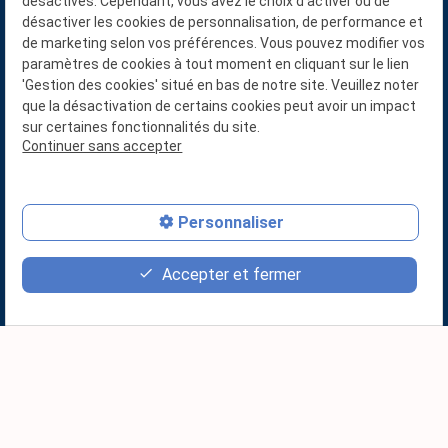
désactivés. Cependant, vous avez le choix d'activer ou de
désactiver les cookies de personnalisation, de performance et
de marketing selon vos préférences. Vous pouvez modifier vos
paramètres de cookies à tout moment en cliquant sur le lien
'Gestion des cookies' situé en bas de notre site. Veuillez noter
N° SIRET : 88761774400016
que la désactivation de certains cookies peut avoir un impact
sur certaines fonctionnalités du site.
Continuer sans accepter
02 78 77 14 80
Personnaliser
LA GRANDE CHABOSSIERE
Accepter et fermer
49110 BEAUPREAU-EN-MAUGES
Plan du site
Mentions légales
Politique de confidentialité
Gestion des cookies